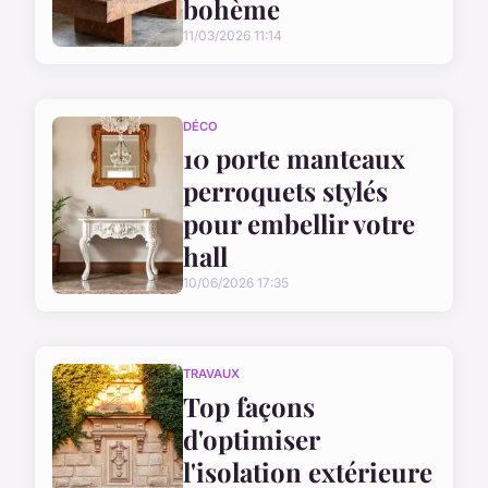
bohème
11/03/2026 11:14
DÉCO
10 porte manteaux
perroquets stylés
pour embellir votre
hall
10/06/2026 17:35
TRAVAUX
Top façons
d'optimiser
l'isolation extérieure