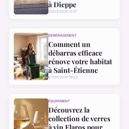
à Dieppe
09/04/2026 15:57
DÉMÉNAGEMENT
Comment un
débarras efficace
rénove votre habitat
à Saint-Étienne
07/04/2026 18:03
ÉQUIPEMENT
Découvrez la
collection de verres
à vin Elaros pour