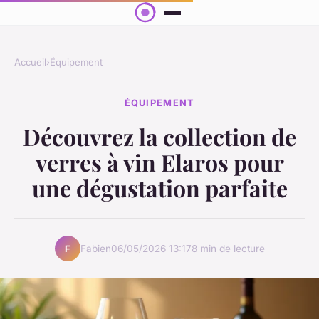
Accueil
›
Équipement
ÉQUIPEMENT
Découvrez la collection de
verres à vin Elaros pour
une dégustation parfaite
Fabien
06/05/2026 13:17
8 min de lecture
F