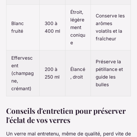
Étroit,
Conserve les
légère
Blanc
300 à
arômes
ment
fruité
400 ml
volatils et la
coniqu
fraîcheur
e
Effervesc
Préserve la
ent
200 à
Élancé
pétillance et
(champag
250 ml
, droit
guide les
ne,
bulles
crémant)
Conseils d'entretien pour préserver
l'éclat de vos verres
Un verre mal entretenu, même de qualité, perd vite de