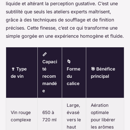
liquide et altérant la perception gustative. C’est une
subtilité que seuls les ateliers experts maîtrisent,
grâce à des techniques de soufflage et de finition
précises. Cette finesse, c’est ce qui transforme une
simple gorgée en une expérience homogène et fluide.
📏
Capaci
🌀
🍷 Type
té
Forme
🎯 Bénéfice
de vin
recom
du
principal
mandé
calice
e
Large,
Aération
Vin rouge
650 à
évasé
optimale
complexe
720 ml
vers le
pour libérer
haut
les arômes