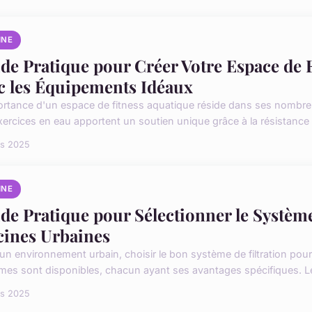
INE
de Pratique pour Créer Votre Espace de 
c les Équipements Idéaux
ortance d'un espace de fitness aquatique réside dans ses nombreu
xercices en eau apportent un soutien unique grâce à la résistance n
rs 2025
INE
de Pratique pour Sélectionner le Système
cines Urbaines
un environnement urbain, choisir le bon système de filtration pour 
mes sont disponibles, chacun ayant ses avantages spécifiques. Le
rs 2025