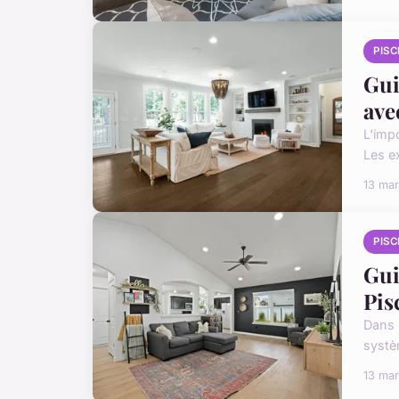
PISC
Gui
ave
L'imp
Les e
13 ma
PISC
Gui
Pis
Dans 
systè
13 ma