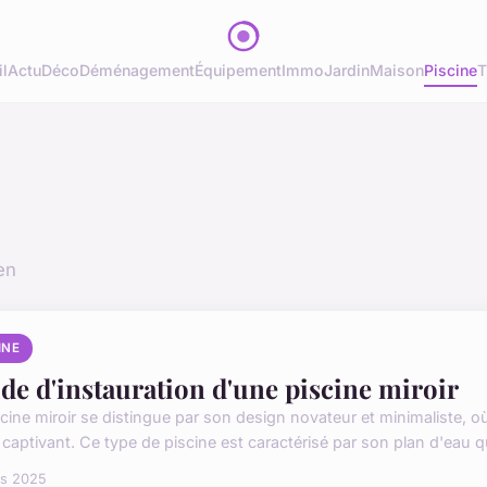
l
Actu
Déco
Déménagement
Équipement
Immo
Jardin
Maison
Piscine
T
en
INE
de d'instauration d'une piscine miroir
cine miroir se distingue par son design novateur et minimaliste, où 
 captivant. Ce type de piscine est caractérisé par son plan d'eau qu
rs 2025