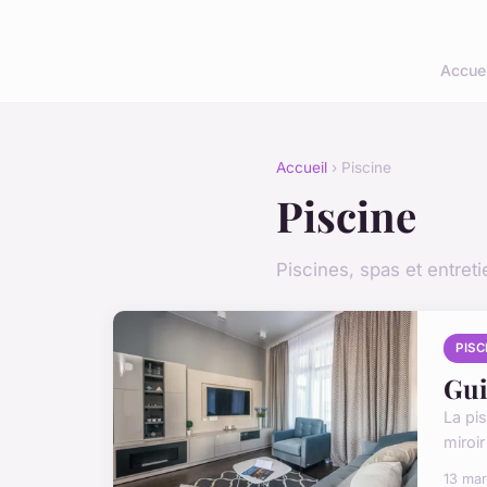
Accuei
Accueil
› Piscine
Piscine
Piscines, spas et entreti
PISC
Gui
La pis
miroir
13 ma