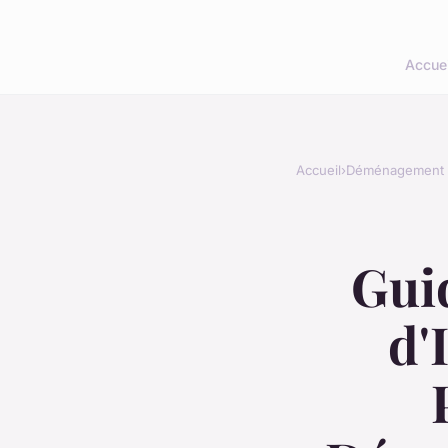
Accuei
Accueil
›
Déménagement
Guid
d'