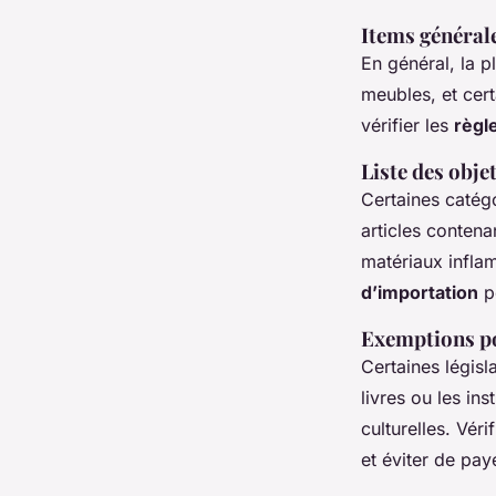
Items général
En général, la p
meubles, et cert
vérifier les
règl
Liste des obje
Certaines catégo
articles contena
matériaux inflam
d’importation
pe
Exemptions p
Certaines législ
livres ou les i
culturelles. Vér
et éviter de pa