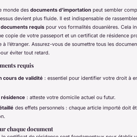
le monde des
documents d’importation
peut sembler compl
essus devient plus fluide. Il est indispensable de rassembl
 documents requis
pour vos formalités douanières. Cela in
e copie de votre passeport et un certificat de résidence pr
e à l’étranger. Assurez-vous de soumettre tous les documen
our éviter tout retard.
uments requis
 cours de validité
: essentiel pour identifier votre droit à 
e résidence
: atteste votre domicile actuel ou futur.
taillé
des effets personnels : chaque article importé doit êtr
on.
sur chaque document
 le certificat de résidence sont fondamentaux pour établir vo