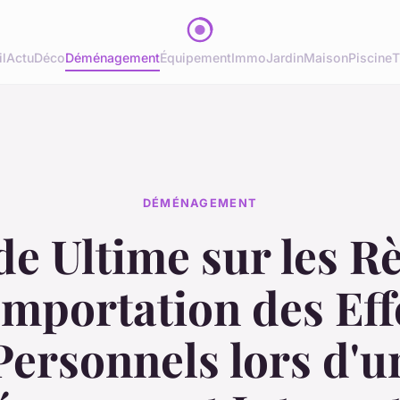
l
Actu
Déco
Déménagement
Équipement
Immo
Jardin
Maison
Piscine
T
DÉMÉNAGEMENT
e Ultime sur les R
Importation des Eff
Personnels lors d'u