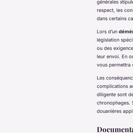
générales stipul
respect, les co
dans certains ca
Lors d’un
démén
législation spéc
ou des exigence
leur envoi. En o
vous permettra 
Les conséquence
complications a
diligente sont d
chronophages. S
douanières appl
Documenta