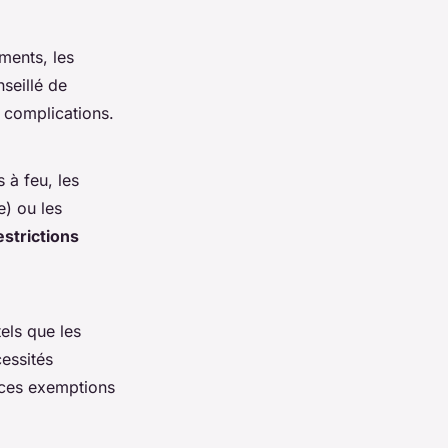
ments, les
nseillé de
 complications.
 à feu, les
e) ou les
estrictions
els que les
essités
à ces exemptions