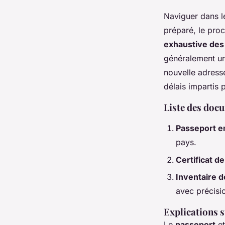
Naviguer dans 
préparé, le proc
exhaustive des
généralement un
nouvelle adress
délais impartis p
Liste des doc
Passeport en
pays.
Certificat d
Inventaire dé
avec précisi
Explications 
Le
passeport
et