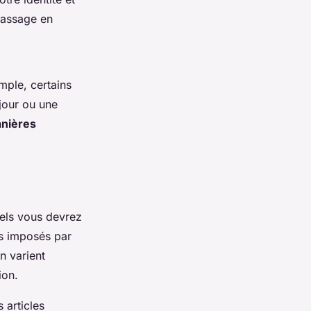
 passage en
mple, certains
jour ou une
anières
els vous devrez
ts imposés par
n varient
ion.
 articles