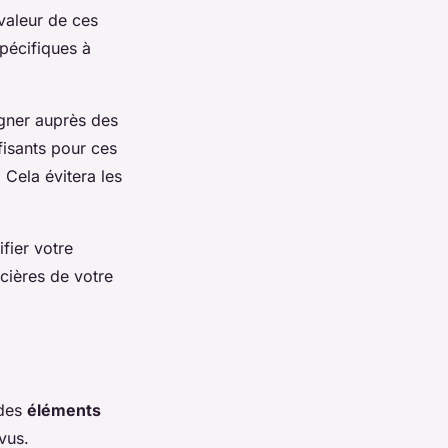
valeur de ces
spécifiques à
igner auprès des
fisants pour ces
 Cela évitera les
fier votre
cières de votre
 des
éléments
vus.