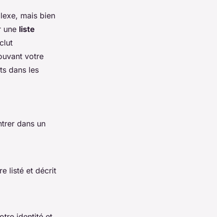
exe, mais bien
er une
liste
clut
ouvant votre
ts dans les
entrer dans un
e listé et décrit
tre identité et