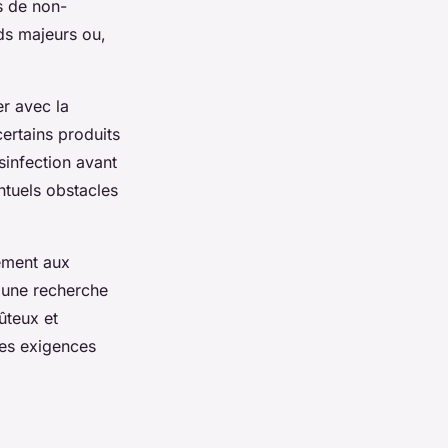
s de non-
ds majeurs ou,
er avec la
certains produits
sinfection avant
ntuels obstacles
ement aux
t une recherche
ûteux et
les exigences