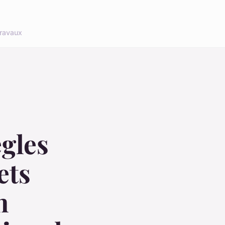
ravaux
ègles
ets
n