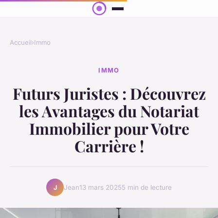
Accueil
›
Immo
IMMO
Futurs Juristes : Découvrez
les Avantages du Notariat
Immobilier pour Votre
Carrière !
Jean
13 mars 2025
5 min de lecture
J