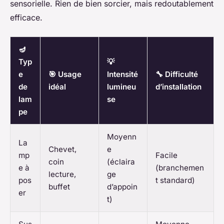
sensorielle. Rien de bien sorcier, mais redoutablement
efficace.
🪔
Typ
💡
e
🎯 Usage
Intensité
🔧 Difficulté
de
idéal
lumineu
d’installation
lam
se
pe
Moyenn
La
Chevet,
e
mp
Facile
coin
(éclaira
e à
(branchemen
lecture,
ge
pos
t standard)
buffet
d’appoin
er
t)