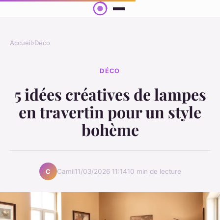
Accueil
›
Déco
DÉCO
5 idées créatives de lampes
en travertin pour un style
bohème
Camil
11/03/2026 11:14
10 min de lecture
C