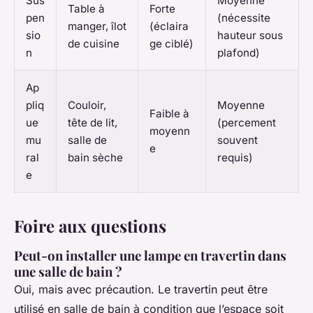
Sus
Moyenne
Table à
Forte
pen
(nécessite
manger, îlot
(éclaira
sio
hauteur sous
de cuisine
ge ciblé)
n
plafond)
Ap
pliq
Couloir,
Moyenne
Faible à
ue
tête de lit,
(percement
moyenn
mu
salle de
souvent
e
ral
bain sèche
requis)
e
Foire aux questions
Peut-on installer une lampe en travertin dans
une salle de bain ?
Oui, mais avec précaution. Le travertin peut être
utilisé en salle de bain à condition que l’espace soit