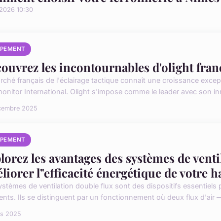
/2026 10:30
IPEMENT
ouvrez les incontournables d'olight fra
rché français de l'éclairage tactique connaît une croissance exce
onitor International. Olight s'impose comme le leader avec son in
cembre 2025
IPEMENT
lorez les avantages des systèmes de venti
liorer l"efficacité énergétique de votre h
ystèmes de ventilation double flux sont des dispositifs essentiels 
nts. Ils se distinguent par un fonctionnement où deux flux d'air — 
rs 2025