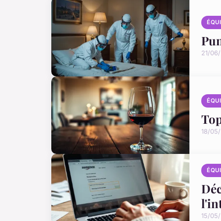
ÉQU
Pun
21/06
ÉQU
Top
18/05
ÉQU
Déc
l'i
15/05