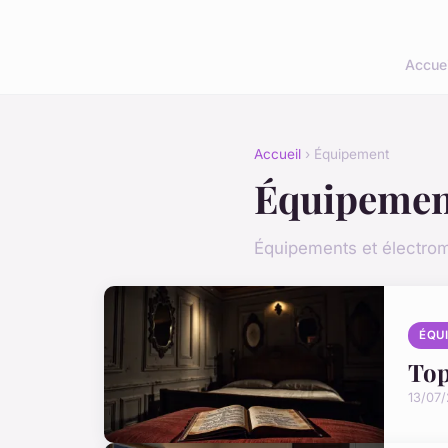
Accuei
Accueil
› Équipement
Équipemen
Équipements et électro
ÉQU
Top
13/07