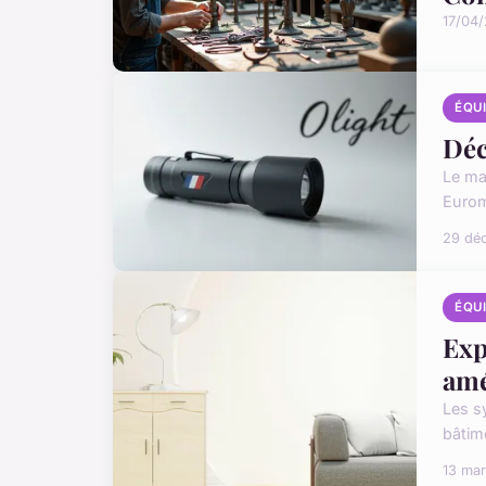
17/04
ÉQU
Déc
Le ma
Eurom
29 dé
ÉQU
Exp
amé
Les s
bâtime
13 ma