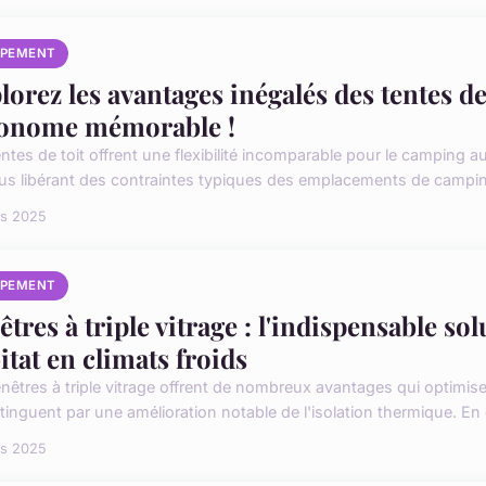
IPEMENT
lorez les avantages inégalés des tentes d
onome mémorable !
entes de toit offrent une flexibilité incomparable pour le camping 
us libérant des contraintes typiques des emplacements de camping
rs 2025
IPEMENT
êtres à triple vitrage : l'indispensable so
itat en climats froids
enêtres à triple vitrage offrent de nombreux avantages qui optimisen
tinguent par une amélioration notable de l'isolation thermique. En ef
rs 2025