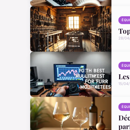
ÉQU
Top
28/04
ÉQU
Les
15/04
ÉQU
Déc
par