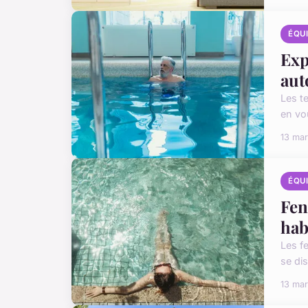
ÉQU
Exp
aut
Les t
en vo
13 ma
ÉQU
Fen
hab
Les f
se dis
13 ma