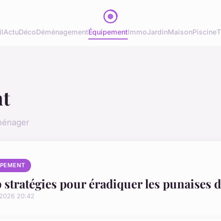
l
Actu
Déco
Déménagement
Équipement
Immo
Jardin
Maison
Piscine
T
t
ménager
IPEMENT
 stratégies pour éradiquer les punaises de
/2026 20:42