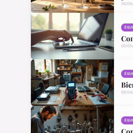
06/05
ÉQU
Com
05/05
ÉQU
Bie
06/04
ÉQU
Com