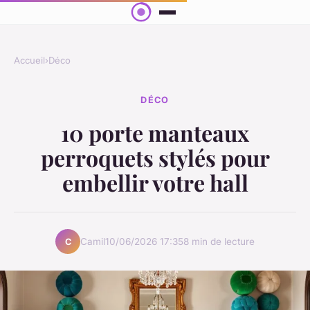
Accueil
›
Déco
DÉCO
10 porte manteaux
perroquets stylés pour
embellir votre hall
Camil
10/06/2026 17:35
8 min de lecture
C