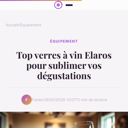
Accueil
›
Équipement
ÉQUIPEMENT
Top verres à vin Elaros
pour sublimer vos
dégustations
Fabien
18/05/2026 13:07
11 min de lecture
F