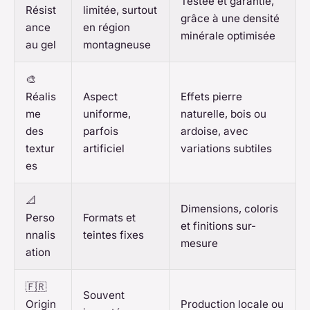
Testée et garantie,
Résist
limitée, surtout
grâce à une densité
ance
en région
minérale optimisée
au gel
montagneuse
🎨
Réalis
Aspect
Effets pierre
me
uniforme,
naturelle, bois ou
des
parfois
ardoise, avec
textur
artificiel
variations subtiles
es
📐
Dimensions, coloris
Perso
Formats et
et finitions sur-
nnalis
teintes fixes
mesure
ation
🇫🇷
Souvent
Origin
Production locale ou