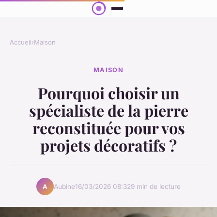
Accueil
›
Maison
MAISON
Pourquoi choisir un
spécialiste de la pierre
reconstituée pour vos
projets décoratifs ?
Aubine
16/03/2026 08:32
9 min de lecture
A