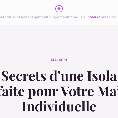
l
Actu
Déco
Déménagement
Équipement
Immo
Jardin
Maison
Piscine
T
MAISON
 Secrets d'une Isola
faite pour Votre Ma
Individuelle