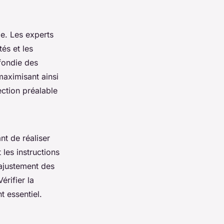
le. Les experts
és et les
fondie des
maximisant ainsi
ection préalable
nt de réaliser
t les instructions
 ajustement des
érifier la
t essentiel.