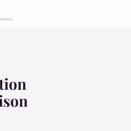
ravaux
tion
ison