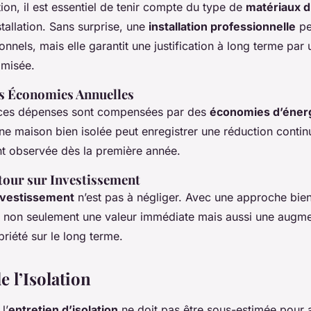
tion, il est essentiel de tenir compte du type de
matériaux d’
tallation. Sans surprise, une
installation professionnelle
pe
onnels, mais elle garantit une justification à long terme par 
imisée.
s Économies Annuelles
 ces dépenses sont compensées par des
économies d’éner
Une maison bien isolée peut enregistrer une réduction contin
nt observée dès la première année.
tour sur Investissement
nvestissement
n’est pas à négliger. Avec une approche bien
ute non seulement une valeur immédiate mais aussi une augme
priété sur le long terme.
e l’Isolation
l’
entretien d’isolation
ne doit pas être sous-estimée pour 