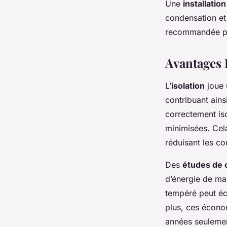
Une
installatio
condensation et 
recommandée pou
Avantages 
L’
isolation
joue u
contribuant ains
correctement iso
minimisées. Cela
réduisant les c
Des
études de 
d’énergie de ma
tempéré peut éc
plus, ces économ
années seuleme