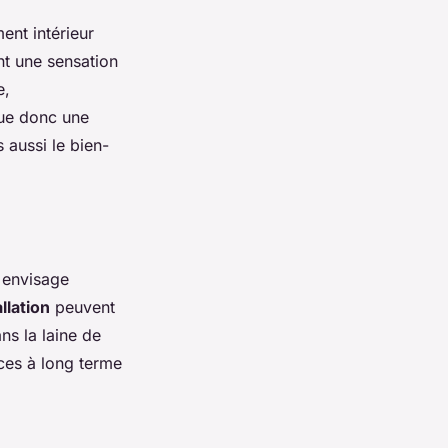
ent intérieur
nt une sensation
e,
ue donc une
 aussi le bien-
 envisage
llation
peuvent
ns la laine de
ces à long terme