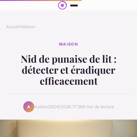
Accueil
›
Maison
MAISON
Nid de punaise de lit :
détecter et éradiquer
efficacement
Aubine
28/06/2026 17:36
8 min de lecture
A