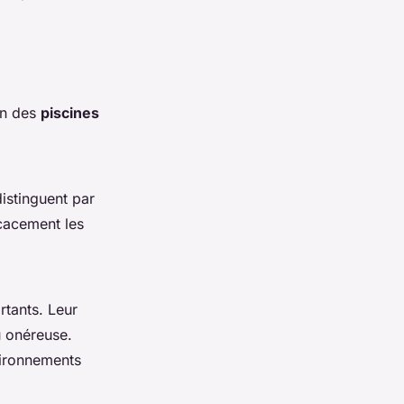
ion des
piscines
istinguent par
ficacement les
rtants. Leur
u onéreuse.
nvironnements