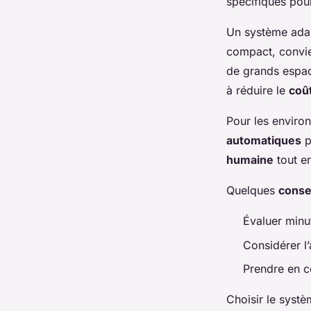
spécifiques pour
Un système adap
compact, convien
de grands espac
à réduire le
coût
Pour les environ
automatiques
p
humaine
tout en
Quelques
conse
Évaluer minu
Considérer l’
Prendre en co
Choisir le systèm