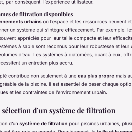
et, par conséquent, l’expérience utilisateur.
mes de filtration disponibles
nnements urbains
où l’espace et les ressources peuvent être
onner un système qui s’intègre efficacement. Par exemple, l
ouvent appréciés pour leur taille compacte et leur efficacit
ystèmes à sable sont reconnus pour leur robustesse et leur 
olumes d’eau. Les systèmes à diatomées, quant à eux, offren
écessitent un entretien plus accru.
pté contribue non seulement à une
eau plus propre
mais au
 agréable de la piscine. Il est essentiel de peser chaque opti
ues et les contraintes de l’environnement urbain.
 sélection d’un système de filtration
tion d’un
système de filtration
pour piscines urbaines, plus
vent être pris en compte. Premièrement, la
taille et la capa