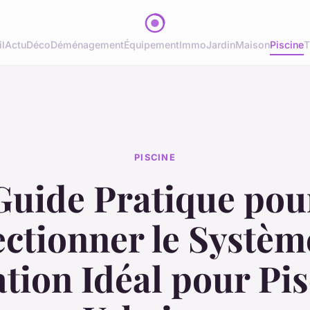
l
Actu
Déco
Déménagement
Équipement
Immo
Jardin
Maison
Piscine
T
PISCINE
Guide Pratique pou
ectionner le Systèm
ation Idéal pour Pi