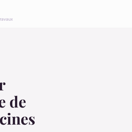
ravaux
r
e de
scines