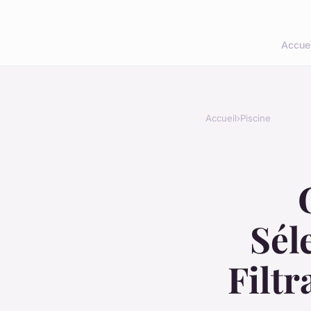
Accuei
Accueil
›
Piscine
Sél
Filtr