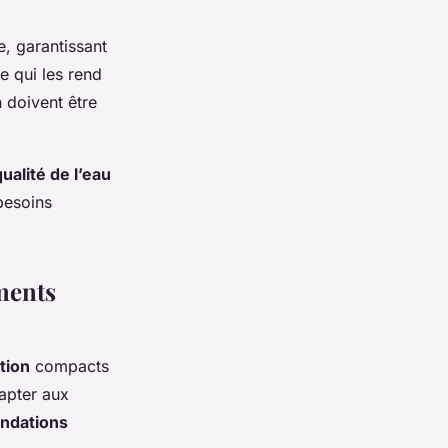
e, garantissant
e qui les rend
n doivent être
qualité de l’eau
 besoins
ments
tion
compacts
apter aux
ndations