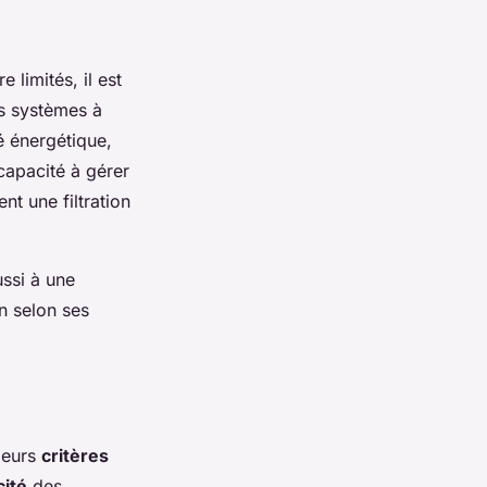
 limités, il est
es systèmes à
é énergétique,
capacité à gérer
t une filtration
ssi à une
on selon ses
ieurs
critères
cité
des