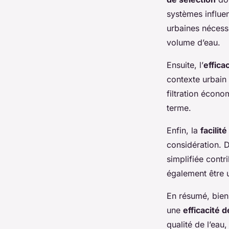
systèmes influen
urbaines nécess
volume d’eau.
Ensuite, l’
effica
contexte urbain
filtration écono
terme.
Enfin, la
facilit
considération. D
simplifiée contr
également être u
En résumé, bien 
une
efficacité de
qualité de l’eau