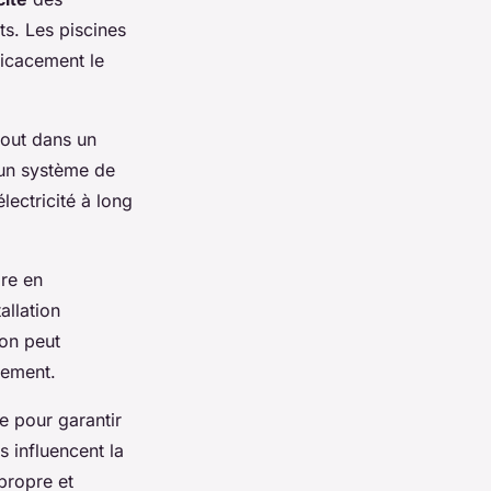
ts. Les piscines
icacement le
tout dans un
 un système de
lectricité à long
dre en
allation
ion peut
dement.
e pour garantir
 influencent la
 propre et